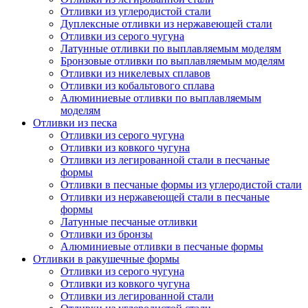
Отливки из углеродистой стали
Дуплексные отливки из нержавеющей стали
Отливки из серого чугуна
Латунные отливки по выплавляемым моделям
Бронзовые отливки по выплавляемым моделям
Отливки из никелевых сплавов
Отливки из кобальтового сплава
Алюминиевые отливки по выплавляемым
моделям
Отливки из песка
Отливки из серого чугуна
Отливки из ковкого чугуна
Отливки из легированной стали в песчаные
формы
Отливки в песчаные формы из углеродистой стали
Отливки из нержавеющей стали в песчаные
формы
Латунные песчаные отливки
Отливки из бронзы
Алюминиевые отливки в песчаные формы
Отливки в ракушечные формы
Отливки из серого чугуна
Отливки из ковкого чугуна
Отливки из легированной стали