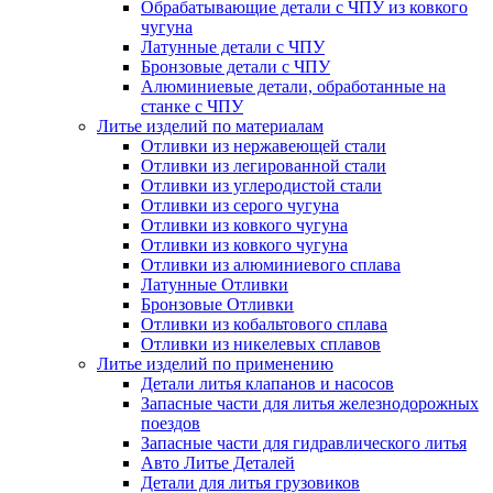
Обрабатывающие детали с ЧПУ из ковкого
чугуна
Латунные детали с ЧПУ
Бронзовые детали с ЧПУ
Алюминиевые детали, обработанные на
станке с ЧПУ
Литье изделий по материалам
Отливки из нержавеющей стали
Отливки из легированной стали
Отливки из углеродистой стали
Отливки из серого чугуна
Отливки из ковкого чугуна
Отливки из ковкого чугуна
Отливки из алюминиевого сплава
Латунные Отливки
Бронзовые Отливки
Отливки из кобальтового сплава
Отливки из никелевых сплавов
Литье изделий по применению
Детали литья клапанов и насосов
Запасные части для литья железнодорожных
поездов
Запасные части для гидравлического литья
Авто Литье Деталей
Детали для литья грузовиков