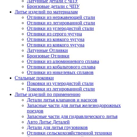
Латунные детали с ЧПУ
Бронзовые детали с ЧПУ
Литье изделий по материалам
Отливки из нержавеющей стали
Отливки из легированной стали
Отливки из углеродистой стали
Отливки из серого чугуна
Отливки из ковкого чугуна
Отливки из ковкого чугуна
Латунные Отливки
Бронзовые Отливки
Отливки из алюминиевого сплава
Отливки из кобальтового сплава
Отливки из никелевых сплавов
Стальные поковки
Поковки из углеродистой стали
Поковки из легированной стали
Литье изделий по применению
Детали литья клапанов и насосов
Запасные части для литья железнодорожных
поездов
Запасные части для гидравлического литья
Авто Литье Деталей
Детали для литья грузовиков
Отливки сельскохозяйственной техники