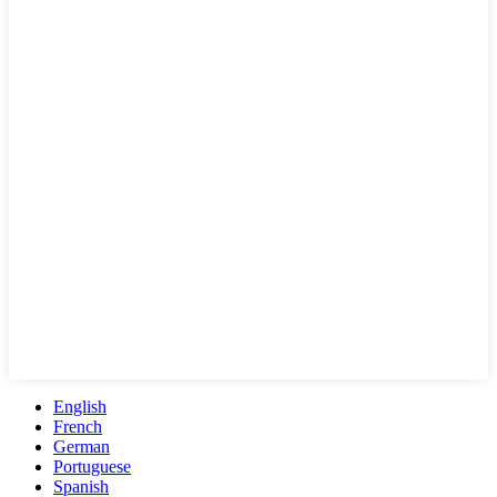
English
French
German
Portuguese
Spanish