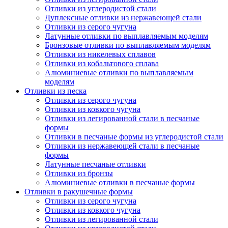
Отливки из углеродистой стали
Дуплексные отливки из нержавеющей стали
Отливки из серого чугуна
Латунные отливки по выплавляемым моделям
Бронзовые отливки по выплавляемым моделям
Отливки из никелевых сплавов
Отливки из кобальтового сплава
Алюминиевые отливки по выплавляемым
моделям
Отливки из песка
Отливки из серого чугуна
Отливки из ковкого чугуна
Отливки из легированной стали в песчаные
формы
Отливки в песчаные формы из углеродистой стали
Отливки из нержавеющей стали в песчаные
формы
Латунные песчаные отливки
Отливки из бронзы
Алюминиевые отливки в песчаные формы
Отливки в ракушечные формы
Отливки из серого чугуна
Отливки из ковкого чугуна
Отливки из легированной стали