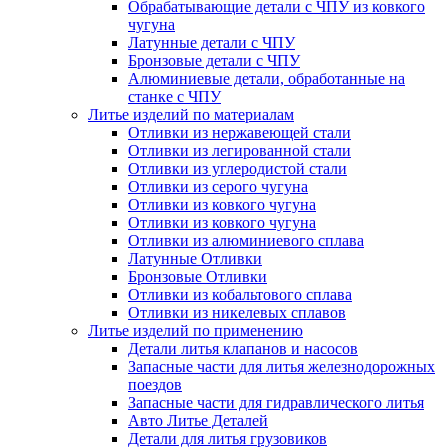
Обрабатывающие детали с ЧПУ из ковкого
чугуна
Латунные детали с ЧПУ
Бронзовые детали с ЧПУ
Алюминиевые детали, обработанные на
станке с ЧПУ
Литье изделий по материалам
Отливки из нержавеющей стали
Отливки из легированной стали
Отливки из углеродистой стали
Отливки из серого чугуна
Отливки из ковкого чугуна
Отливки из ковкого чугуна
Отливки из алюминиевого сплава
Латунные Отливки
Бронзовые Отливки
Отливки из кобальтового сплава
Отливки из никелевых сплавов
Литье изделий по применению
Детали литья клапанов и насосов
Запасные части для литья железнодорожных
поездов
Запасные части для гидравлического литья
Авто Литье Деталей
Детали для литья грузовиков