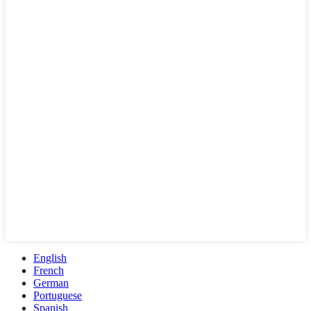
English
French
German
Portuguese
Spanish