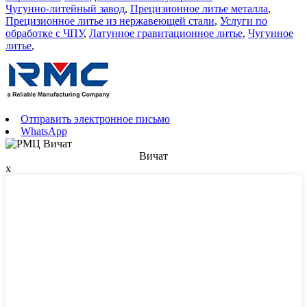
Чугунно-литейный завод
,
Прецизионное литье металла
,
Прецизионное литье из нержавеющей стали
,
Услуги по
обработке с ЧПУ
,
Латунное гравитационное литье
,
Чугунное
литье
,
Отправить электронное письмо
WhatsApp
Вичат
x