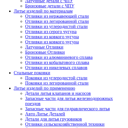
Латунные детали с ЧПУ
Бронзовые детали с ЧПУ
Литье изделий по материалам
Отливки из нержавеющей стали
Отливки из легированной стали
Отливки из углеродистой стали
Отливки из серого чугуна
Отливки из ковкого чугуна
Отливки из ковкого чугуна
Латунные Отливки
Бронзовые Отливки
Отливки из алюминиевого сплава
Отливки из кобальтового сплава
Отливки из никелевых сплавов
Стальные поковки
Поковки из углеродистой стали
Поковки из легированной стали
Литье изделий по применению
Детали литья клапанов и насосов
Запасные части для литья железнодорожных
поездов
Запасные части для гидравлического литья
Авто Литье Деталей
Детали для литья грузовиков
Отливки сельскохозяйственной техники