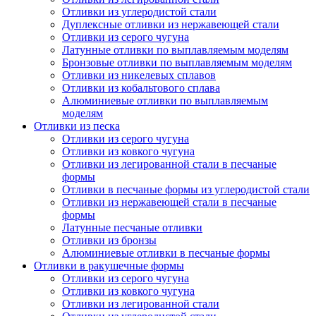
Отливки из углеродистой стали
Дуплексные отливки из нержавеющей стали
Отливки из серого чугуна
Латунные отливки по выплавляемым моделям
Бронзовые отливки по выплавляемым моделям
Отливки из никелевых сплавов
Отливки из кобальтового сплава
Алюминиевые отливки по выплавляемым
моделям
Отливки из песка
Отливки из серого чугуна
Отливки из ковкого чугуна
Отливки из легированной стали в песчаные
формы
Отливки в песчаные формы из углеродистой стали
Отливки из нержавеющей стали в песчаные
формы
Латунные песчаные отливки
Отливки из бронзы
Алюминиевые отливки в песчаные формы
Отливки в ракушечные формы
Отливки из серого чугуна
Отливки из ковкого чугуна
Отливки из легированной стали