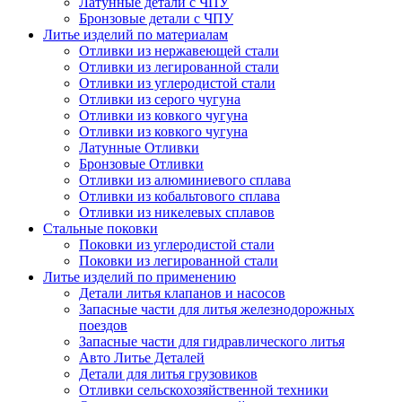
Латунные детали с ЧПУ
Бронзовые детали с ЧПУ
Литье изделий по материалам
Отливки из нержавеющей стали
Отливки из легированной стали
Отливки из углеродистой стали
Отливки из серого чугуна
Отливки из ковкого чугуна
Отливки из ковкого чугуна
Латунные Отливки
Бронзовые Отливки
Отливки из алюминиевого сплава
Отливки из кобальтового сплава
Отливки из никелевых сплавов
Стальные поковки
Поковки из углеродистой стали
Поковки из легированной стали
Литье изделий по применению
Детали литья клапанов и насосов
Запасные части для литья железнодорожных
поездов
Запасные части для гидравлического литья
Авто Литье Деталей
Детали для литья грузовиков
Отливки сельскохозяйственной техники