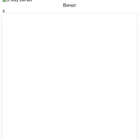
Вичат
x