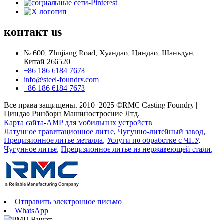
контакт
us
№ 600, Zhujiang Road, Хуандао, Циндао, Шаньдун,
Китай 266520
+86 186 6184 7678
info@steel-foundry.com
+86 186 6184 7678
Все права защищены. 2010–2025 ©RMC Casting Foundry |
Циндао Ринборн Машиностроение Лтд.
Карта сайта
-
AMP для мобильных устройств
Латунное гравитационное литье
,
Чугунно-литейный завод
,
Прецизионное литье металла
,
Услуги по обработке с ЧПУ
,
Чугунное литье
,
Прецизионное литье из нержавеющей стали
,
Отправить электронное письмо
WhatsApp