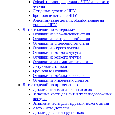
Обрабатывающие детали с ЧПУ из ковкого
чугуна
Латунные детали с ЧПУ
Бронзовые детали с ЧПУ
Алюминиевые детали, обработанные на
станке с ЧПУ
Литье изделий по материалам
Отливки из нержавеющей стали
Отливки из легированной стали
Отливки из углеродистой стали
Отливки из серого чугуна
Отливки из ковкого чугуна
Отливки из ковкого чугуна
Отливки из алюминиевого сплава
Латунные Отливки
Бронзовые Отливки
Отливки из кобальтового сплава
Отливки из никелевых сплавов
Литье изделий по применению
Детали литья клапанов и насосов
Запасные части для литья железнодорожных
поездов
Запасные части для гидравлического литья
Авто Литье Деталей
Детали для литья грузовиков