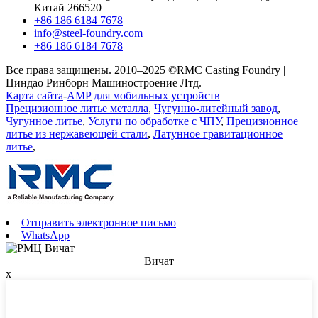
Китай 266520
+86 186 6184 7678
info@steel-foundry.com
+86 186 6184 7678
Все права защищены. 2010–2025 ©RMC Casting Foundry |
Циндао Ринборн Машиностроение Лтд.
Карта сайта
-
AMP для мобильных устройств
Прецизионное литье металла
,
Чугунно-литейный завод
,
Чугунное литье
,
Услуги по обработке с ЧПУ
,
Прецизионное
литье из нержавеющей стали
,
Латунное гравитационное
литье
,
Отправить электронное письмо
WhatsApp
Вичат
x