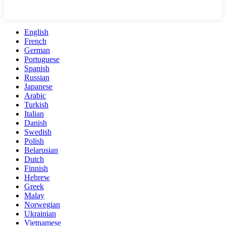
English
French
German
Portuguese
Spanish
Russian
Japanese
Arabic
Turkish
Italian
Danish
Swedish
Polish
Belarusian
Dutch
Finnish
Hebrew
Greek
Malay
Norwegian
Ukrainian
Vietnamese