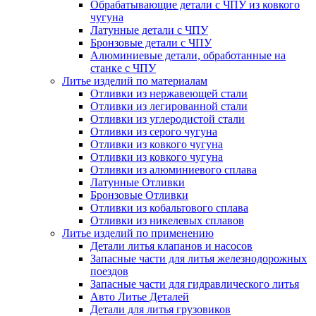
Обрабатывающие детали с ЧПУ из ковкого
чугуна
Латунные детали с ЧПУ
Бронзовые детали с ЧПУ
Алюминиевые детали, обработанные на
станке с ЧПУ
Литье изделий по материалам
Отливки из нержавеющей стали
Отливки из легированной стали
Отливки из углеродистой стали
Отливки из серого чугуна
Отливки из ковкого чугуна
Отливки из ковкого чугуна
Отливки из алюминиевого сплава
Латунные Отливки
Бронзовые Отливки
Отливки из кобальтового сплава
Отливки из никелевых сплавов
Литье изделий по применению
Детали литья клапанов и насосов
Запасные части для литья железнодорожных
поездов
Запасные части для гидравлического литья
Авто Литье Деталей
Детали для литья грузовиков