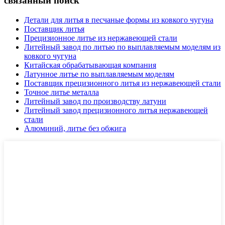
связанный поиск
Детали для литья в песчаные формы из ковкого чугуна
Поставщик литья
Прецизионное литье из нержавеющей стали
Литейный завод по литью по выплавляемым моделям из
ковкого чугуна
Китайская обрабатывающая компания
Латунное литье по выплавляемым моделям
Поставщик прецизионного литья из нержавеющей стали
Точное литье металла
Литейный завод по производству латуни
Литейный завод прецизионного литья нержавеющей
стали
Алюминий, литье без обжига