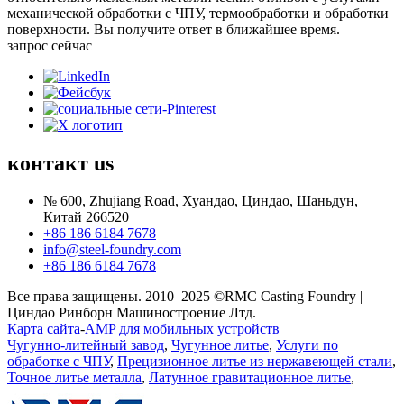
механической обработки с ЧПУ, термообработки и обработки
поверхности. Вы получите ответ в ближайшее время.
запрос сейчас
контакт
us
№ 600, Zhujiang Road, Хуандао, Циндао, Шаньдун,
Китай 266520
+86 186 6184 7678
info@steel-foundry.com
+86 186 6184 7678
Все права защищены. 2010–2025 ©RMC Casting Foundry |
Циндао Ринборн Машиностроение Лтд.
Карта сайта
-
AMP для мобильных устройств
Чугунно-литейный завод
,
Чугунное литье
,
Услуги по
обработке с ЧПУ
,
Прецизионное литье из нержавеющей стали
,
Точное литье металла
,
Латунное гравитационное литье
,