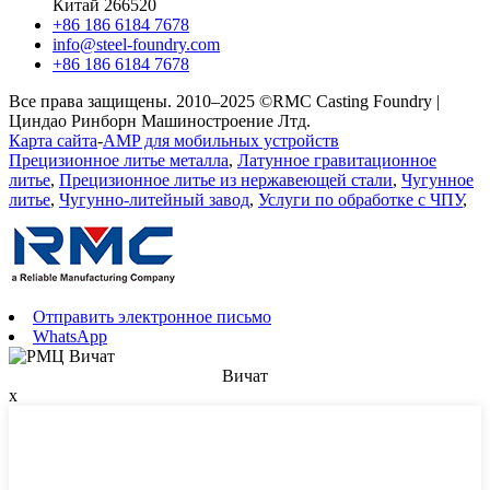
Китай 266520
+86 186 6184 7678
info@steel-foundry.com
+86 186 6184 7678
Все права защищены. 2010–2025 ©RMC Casting Foundry |
Циндао Ринборн Машиностроение Лтд.
Карта сайта
-
AMP для мобильных устройств
Прецизионное литье металла
,
Латунное гравитационное
литье
,
Прецизионное литье из нержавеющей стали
,
Чугунное
литье
,
Чугунно-литейный завод
,
Услуги по обработке с ЧПУ
,
Отправить электронное письмо
WhatsApp
Вичат
x