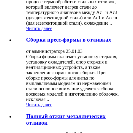
процесс термообработки стальных отливок,
который включает нагрев стали до
температурного диапазона между Ac1 и Ac3
(для доэвтектоидной стали) или Ac1 и Accm
(для заэвтектоидной стали), охлаждение...
Читать далее
Сборка пресс-формы в отливках
от администратора 25.01.03
Сборка формы включает установку стержня,
установку охладителей, опор стержня и
вентиляционных устройств, а также
закрепление формы после сборки. При
сборке пресс-формы для литья по
выплавляемым моделям из нержавеющей
стали основное внимание уделяется сборке
восковых моделей и изготовлению оболочек,
исключая...
Читать далее
Полный отжиг металлических
отливок