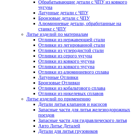
Обрабатывающие детали с ЧПУ из ковкого
чугуна
Латунные детали с ЧПУ
Бронзовые детали с ЧПУ
Алюминиевые детали, обработанные на
станке с ЧПУ
Литье изделий по материалам
Отливки из нержавеющей стали
Отливки из легированной стали
Отливки из углеродистой стали
Отливки из серого чугуна
Отливки из ковкого чугуна
Отливки из ковкого чугуна
Отливки из алюминиевого сплава
Латунные Отливки
Бронзовые Отливки
Отливки из кобальтового сплава
Отливки из никелевых сплавов
Литье изделий по применению
Детали литья клапанов и насосов
Запасные части для литья железнодорожных
поездов
Запасные части для гидравлического литья
Авто Литье Деталей
Детали для литья грузовиков