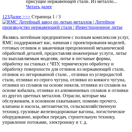
присущие нержавеющей стали. Из металло...
Читать далее
1
2
3
Далее >
>>
Страница 1 / 3
Являясь литейным предприятием с полным комплексом услуг,
RMC поддерживает вас, начиная с проектирования моделей,
готовых отливок и заканчивая прецизионной механической
обработкой деталей, предоставляя инженерные услуги, литье
по выплавляемым моделям, литье в песчаные формы,
обработку на станках с ЧПУ, термическую обработку и
обработку поверхности для отливок из нержавеющей стали,
отливок из легированной стали. , отливки из углеродистой
стали, отливки из серого чугуна, отливки из ковкого чугуна,
отливки из сплавов на основе никеля, отливки из сплавов на
основе кобальта, отливки из алюминиевых сплавов и отливки
из других цветных металлов. Отрасли, которые мы
обслуживаем, в основном охватывают, помимо прочего,
клапаны и насосы, автозапчасти, сельскохозяйственную
технику, грузовые железнодорожные вагоны, логистическое
оборудование, коробки передач, строительную технику,
управление потоками, электронику и т. д.