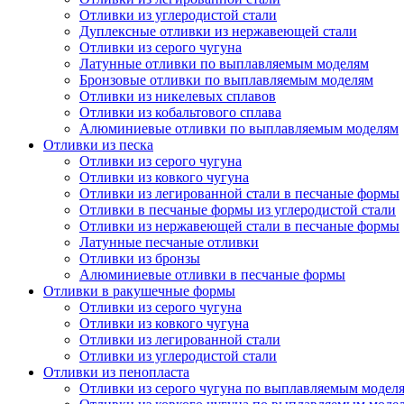
Отливки из углеродистой стали
Дуплексные отливки из нержавеющей стали
Отливки из серого чугуна
Латунные отливки по выплавляемым моделям
Бронзовые отливки по выплавляемым моделям
Отливки из никелевых сплавов
Отливки из кобальтового сплава
Алюминиевые отливки по выплавляемым моделям
Отливки из песка
Отливки из серого чугуна
Отливки из ковкого чугуна
Отливки из легированной стали в песчаные формы
Отливки в песчаные формы из углеродистой стали
Отливки из нержавеющей стали в песчаные формы
Латунные песчаные отливки
Отливки из бронзы
Алюминиевые отливки в песчаные формы
Отливки в ракушечные формы
Отливки из серого чугуна
Отливки из ковкого чугуна
Отливки из легированной стали
Отливки из углеродистой стали
Отливки из пенопласта
Отливки из серого чугуна по выплавляемым модел