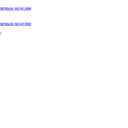
вляемым моделям
вляемым моделям
У