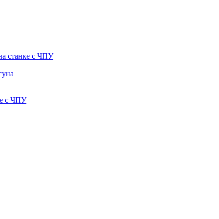
на станке с ЧПУ
гуна
е с ЧПУ