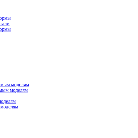
формы
стали
формы
яемым моделям
емым моделям
моделям
 моделям