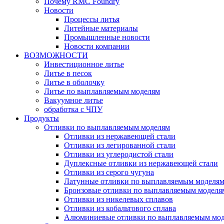
Почему RMC Foundry
Новости
Процессы литья
Литейные материалы
Промышленные новости
Новости компании
ВОЗМОЖНОСТИ
Инвестиционное литье
Литье в песок
Литье в оболочку
Литье по выплавляемым моделям
Вакуумное литье
обработка с ЧПУ
Продукты
Отливки по выплавляемым моделям
Отливки из нержавеющей стали
Отливки из легированной стали
Отливки из углеродистой стали
Дуплексные отливки из нержавеющей стали
Отливки из серого чугуна
Латунные отливки по выплавляемым моделя
Бронзовые отливки по выплавляемым моделя
Отливки из никелевых сплавов
Отливки из кобальтового сплава
Алюминиевые отливки по выплавляемым мо