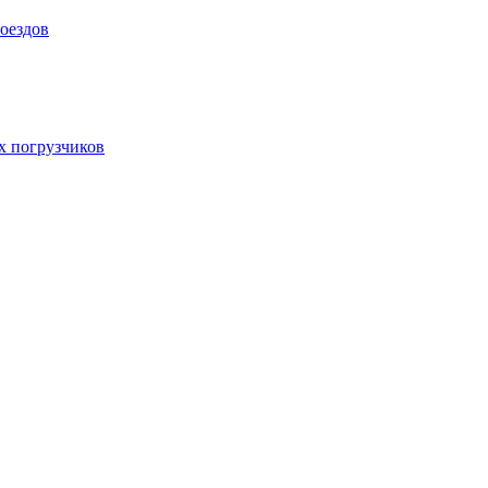
оездов
х погрузчиков