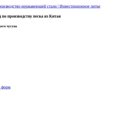
по производству песка из Китая
кого чугуна
х форм