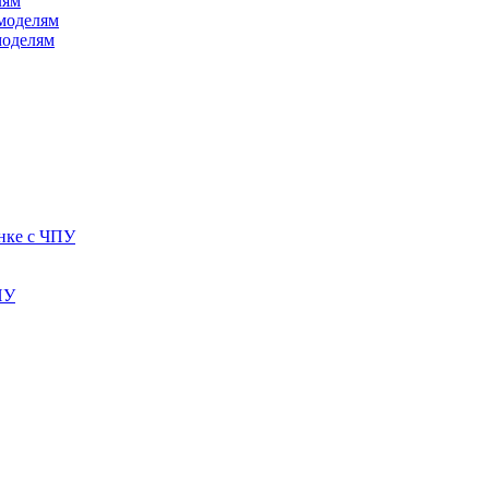
лям
моделям
моделям
анке с ЧПУ
ПУ