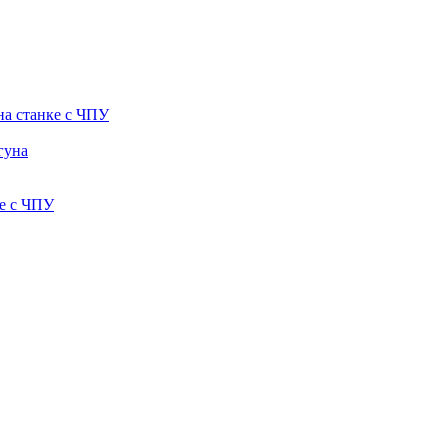
на станке с ЧПУ
гуна
е с ЧПУ