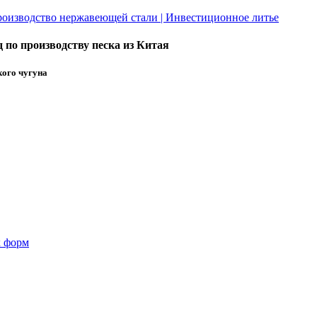
по производству песка из Китая
кого чугуна
х форм