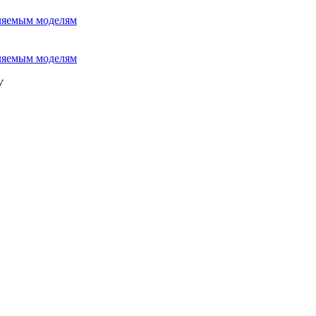
вляемым моделям
вляемым моделям
У