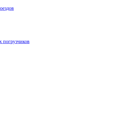
оездов
х погрузчиков