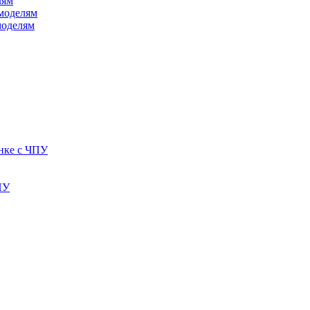
лям
моделям
моделям
анке с ЧПУ
ПУ