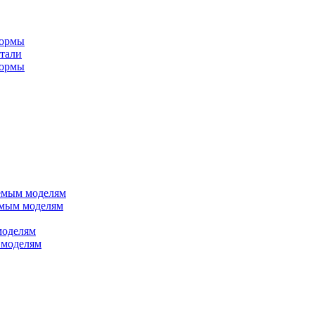
формы
стали
формы
яемым моделям
емым моделям
моделям
 моделям