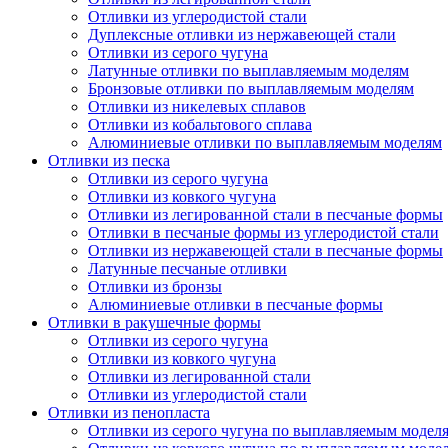
Отливки из углеродистой стали
Дуплексные отливки из нержавеющей стали
Отливки из серого чугуна
Латунные отливки по выплавляемым моделям
Бронзовые отливки по выплавляемым моделям
Отливки из никелевых сплавов
Отливки из кобальтового сплава
Алюминиевые отливки по выплавляемым моделям
Отливки из песка
Отливки из серого чугуна
Отливки из ковкого чугуна
Отливки из легированной стали в песчаные формы
Отливки в песчаные формы из углеродистой стали
Отливки из нержавеющей стали в песчаные формы
Латунные песчаные отливки
Отливки из бронзы
Алюминиевые отливки в песчаные формы
Отливки в ракушечные формы
Отливки из серого чугуна
Отливки из ковкого чугуна
Отливки из легированной стали
Отливки из углеродистой стали
Отливки из пенопласта
Отливки из серого чугуна по выплавляемым модел