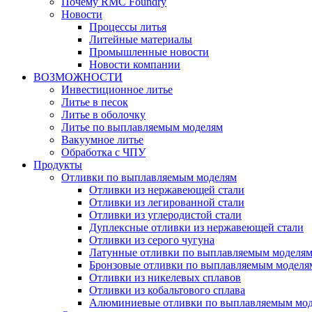
Почему RMC Foundry
Новости
Процессы литья
Литейные материалы
Промышленные новости
Новости компании
ВОЗМОЖНОСТИ
Инвестиционное литье
Литье в песок
Литье в оболочку
Литье по выплавляемым моделям
Вакуумное литье
Обработка с ЧПУ
Продукты
Отливки по выплавляемым моделям
Отливки из нержавеющей стали
Отливки из легированной стали
Отливки из углеродистой стали
Дуплексные отливки из нержавеющей стали
Отливки из серого чугуна
Латунные отливки по выплавляемым моделя
Бронзовые отливки по выплавляемым моделя
Отливки из никелевых сплавов
Отливки из кобальтового сплава
Алюминиевые отливки по выплавляемым мо