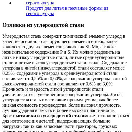
Продукт для литья в песчаные формы из
серого чугуна
Отливки из углеродистой стали
Углеродистая сталь содержит химический элемент углерод в
качестве основного легирующего элемента и небольшое
количество других элементов, таких как Si, Mn, а также
незначительное содержание P и S. Их можно разделить на
литые низкоуглеродистые стали, литые среднеуглеродистые
стали и литые высокоуглеродистые стали. сталь. Содержание
углерода в литой низкоуглеродистой стали составляет менее
0,25%, содержание углерода в среднеуглеродистой стали
составляет от 0,25% до 0,60%, а содержание углерода в литой
высокоуглеродистой стали составляет от 0,6% до 3,0%.
Прочность и твердость литой углеродистой стали
увеличиваются с увеличением содержания углерода. Литая
углеродистая сталь имеет такие преимущества, как более
низкая стоимость производства, более высокая прочность,
лучшая ударная вязкость и более высокая пластичность.
Бросать
отливки из углеродистой стали
может использоваться
для изготовления деталей, выдерживающих большие
нагрузки, таких как запасные части тракторов, грузовых
железнодорожных вагонов, автомобилей, клетей стальных