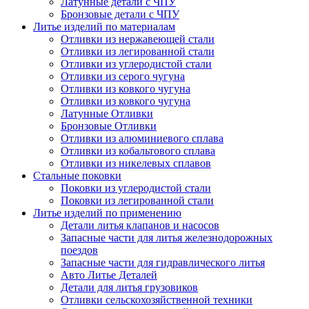
Латунные детали с ЧПУ
Бронзовые детали с ЧПУ
Литье изделий по материалам
Отливки из нержавеющей стали
Отливки из легированной стали
Отливки из углеродистой стали
Отливки из серого чугуна
Отливки из ковкого чугуна
Отливки из ковкого чугуна
Латунные Отливки
Бронзовые Отливки
Отливки из алюминиевого сплава
Отливки из кобальтового сплава
Отливки из никелевых сплавов
Стальные поковки
Поковки из углеродистой стали
Поковки из легированной стали
Литье изделий по применению
Детали литья клапанов и насосов
Запасные части для литья железнодорожных
поездов
Запасные части для гидравлического литья
Авто Литье Деталей
Детали для литья грузовиков
Отливки сельскохозяйственной техники