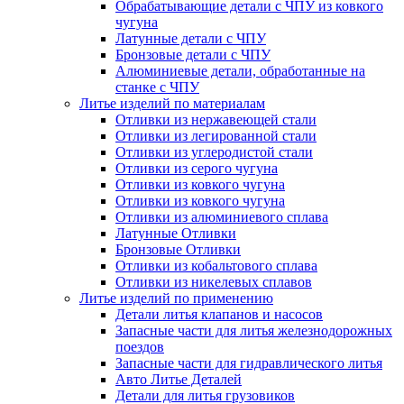
Обрабатывающие детали с ЧПУ из ковкого
чугуна
Латунные детали с ЧПУ
Бронзовые детали с ЧПУ
Алюминиевые детали, обработанные на
станке с ЧПУ
Литье изделий по материалам
Отливки из нержавеющей стали
Отливки из легированной стали
Отливки из углеродистой стали
Отливки из серого чугуна
Отливки из ковкого чугуна
Отливки из ковкого чугуна
Отливки из алюминиевого сплава
Латунные Отливки
Бронзовые Отливки
Отливки из кобальтового сплава
Отливки из никелевых сплавов
Литье изделий по применению
Детали литья клапанов и насосов
Запасные части для литья железнодорожных
поездов
Запасные части для гидравлического литья
Авто Литье Деталей
Детали для литья грузовиков