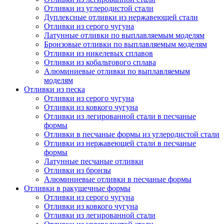
Отливки из углеродистой стали
Дуплексные отливки из нержавеющей стали
Отливки из серого чугуна
Латунные отливки по выплавляемым моделям
Бронзовые отливки по выплавляемым моделям
Отливки из никелевых сплавов
Отливки из кобальтового сплава
Алюминиевые отливки по выплавляемым
моделям
Отливки из песка
Отливки из серого чугуна
Отливки из ковкого чугуна
Отливки из легированной стали в песчаные
формы
Отливки в песчаные формы из углеродистой стали
Отливки из нержавеющей стали в песчаные
формы
Латунные песчаные отливки
Отливки из бронзы
Алюминиевые отливки в песчаные формы
Отливки в ракушечные формы
Отливки из серого чугуна
Отливки из ковкого чугуна
Отливки из легированной стали