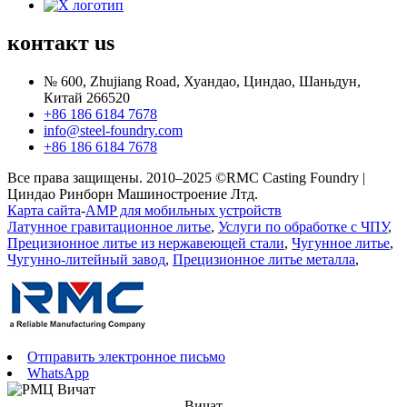
контакт
us
№ 600, Zhujiang Road, Хуандао, Циндао, Шаньдун,
Китай 266520
+86 186 6184 7678
info@steel-foundry.com
+86 186 6184 7678
Все права защищены. 2010–2025 ©RMC Casting Foundry |
Циндао Ринборн Машиностроение Лтд.
Карта сайта
-
AMP для мобильных устройств
Латунное гравитационное литье
,
Услуги по обработке с ЧПУ
,
Прецизионное литье из нержавеющей стали
,
Чугунное литье
,
Чугунно-литейный завод
,
Прецизионное литье металла
,
Отправить электронное письмо
WhatsApp
Вичат