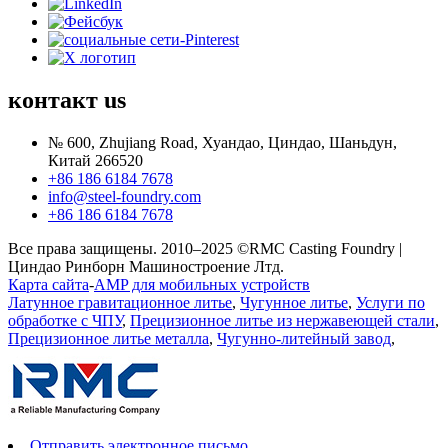
контакт
us
№ 600, Zhujiang Road, Хуандао, Циндао, Шаньдун,
Китай 266520
+86 186 6184 7678
info@steel-foundry.com
+86 186 6184 7678
Все права защищены. 2010–2025 ©RMC Casting Foundry |
Циндао Ринборн Машиностроение Лтд.
Карта сайта
-
AMP для мобильных устройств
Латунное гравитационное литье
,
Чугунное литье
,
Услуги по
обработке с ЧПУ
,
Прецизионное литье из нержавеющей стали
,
Прецизионное литье металла
,
Чугунно-литейный завод
,
Отправить электронное письмо