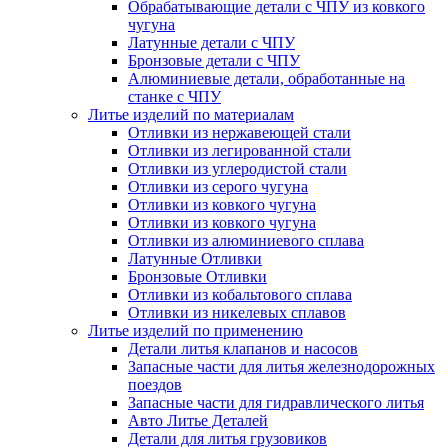
Обрабатывающие детали с ЧПУ из ковкого
чугуна
Латунные детали с ЧПУ
Бронзовые детали с ЧПУ
Алюминиевые детали, обработанные на
станке с ЧПУ
Литье изделий по материалам
Отливки из нержавеющей стали
Отливки из легированной стали
Отливки из углеродистой стали
Отливки из серого чугуна
Отливки из ковкого чугуна
Отливки из ковкого чугуна
Отливки из алюминиевого сплава
Латунные Отливки
Бронзовые Отливки
Отливки из кобальтового сплава
Отливки из никелевых сплавов
Литье изделий по применению
Детали литья клапанов и насосов
Запасные части для литья железнодорожных
поездов
Запасные части для гидравлического литья
Авто Литье Деталей
Детали для литья грузовиков