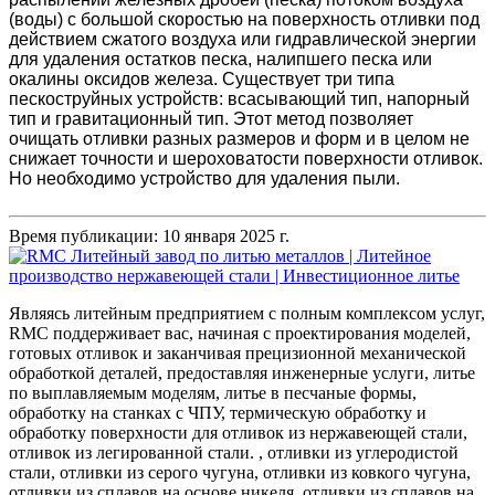
(воды) с большой скоростью на поверхность отливки под
действием сжатого воздуха или гидравлической энергии
для удаления остатков песка, налипшего песка или
окалины оксидов железа. Существует три типа
пескоструйных устройств: всасывающий тип, напорный
тип и гравитационный тип. Этот метод позволяет
очищать отливки разных размеров и форм и в целом не
снижает точности и шероховатости поверхности отливок.
Но необходимо устройство для удаления пыли.
Время публикации: 10 января 2025 г.
Являясь литейным предприятием с полным комплексом услуг,
RMC поддерживает вас, начиная с проектирования моделей,
готовых отливок и заканчивая прецизионной механической
обработкой деталей, предоставляя инженерные услуги, литье
по выплавляемым моделям, литье в песчаные формы,
обработку на станках с ЧПУ, термическую обработку и
обработку поверхности для отливок из нержавеющей стали,
отливок из легированной стали. , отливки из углеродистой
стали, отливки из серого чугуна, отливки из ковкого чугуна,
отливки из сплавов на основе никеля, отливки из сплавов на