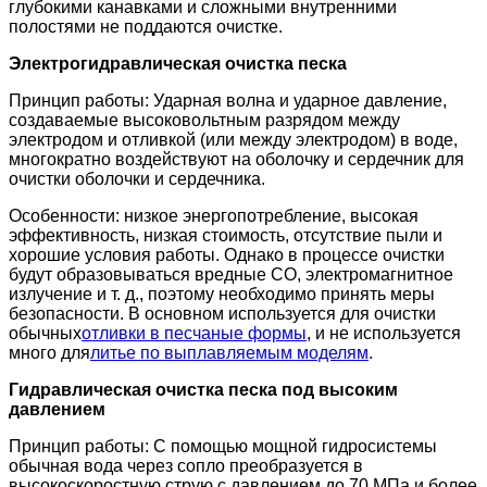
глубокими канавками и сложными внутренними
полостями не поддаются очистке.
Электрогидравлическая очистка песка
Принцип работы: Ударная волна и ударное давление,
создаваемые высоковольтным разрядом между
электродом и отливкой (или между электродом) в воде,
многократно воздействуют на оболочку и сердечник для
очистки оболочки и сердечника.
Особенности: низкое энергопотребление, высокая
эффективность, низкая стоимость, отсутствие пыли и
хорошие условия работы. Однако в процессе очистки
будут образовываться вредные CO, электромагнитное
излучение и т. д., поэтому необходимо принять меры
безопасности. В основном используется для очистки
обычных
отливки в песчаные формы
, и не используется
много для
литье по выплавляемым моделям
.
Гидравлическая очистка песка под высоким
давлением
Принцип работы: С помощью мощной гидросистемы
обычная вода через сопло преобразуется в
высокоскоростную струю с давлением до 70 МПа и более