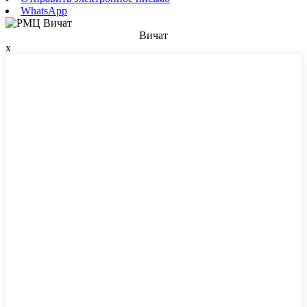
WhatsApp
Вичат
x