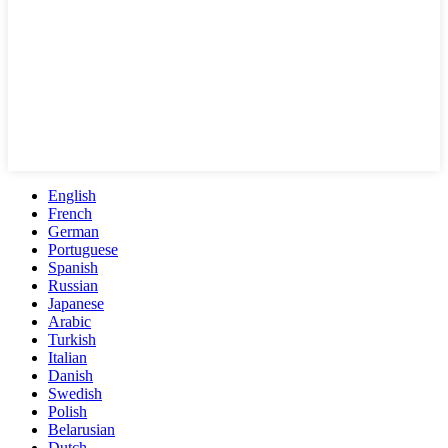
English
French
German
Portuguese
Spanish
Russian
Japanese
Arabic
Turkish
Italian
Danish
Swedish
Polish
Belarusian
Dutch